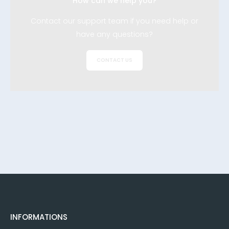
How can we help you?
Contact our support team if you need help or
have any questions?
CONTACT US
INFORMATIONS